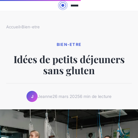
Accueil
›
Bien-etre
BIEN-ETRE
Idées de petits déjeuners
sans gluten
Jeanne
26 mars 2025
6 min de lecture
J