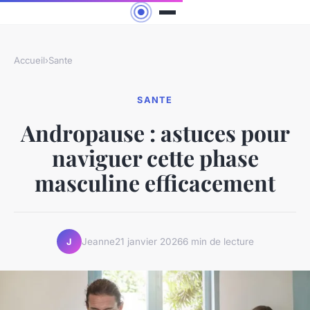
Accueil
›
Sante
SANTE
Andropause : astuces pour
naviguer cette phase
masculine efficacement
Jeanne
21 janvier 2026
6 min de lecture
J